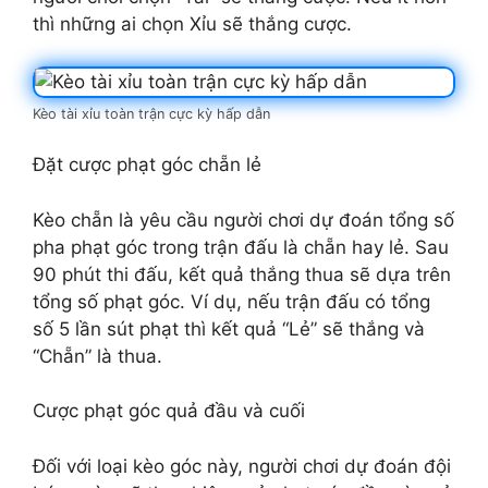
thì những ai chọn Xỉu sẽ thắng cược.
Kèo tài xỉu toàn trận cực kỳ hấp dẫn
Đặt cược phạt góc chẵn lẻ
Kèo chẵn là yêu cầu người chơi dự đoán tổng số
pha phạt góc trong trận đấu là chẵn hay lẻ. Sau
90 phút thi đấu, kết quả thắng thua sẽ dựa trên
tổng số phạt góc. Ví dụ, nếu trận đấu có tổng
số 5 lần sút phạt thì kết quả “Lẻ” sẽ thắng và
“Chẵn” là thua.
Cược phạt góc quả đầu và cuối
Đối với loại kèo góc này, người chơi dự đoán đội