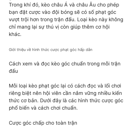
Trong khí đó, kèo châu Á và châu Âu cho phép
bạn đặt cược vào đội bóng sẽ có số phạt góc
vượt trội hơn trong trận đấu. Loại kèo này không
chỉ mang lại sự thú vị còn giúp thêm cơ hội
khác.
Giới thiệu về hình thức cược phạt góc hấp dẫn
Cách xem và đọc kèo góc chuẩn trong mỗi trận
đấu
Mỗi loại kèo phạt góc lại có cách đọc và lối chơi
riêng biệt nên hội viên cần nắm vững nhiều kiến
thức cơ bản. Dưới đây là các hình thức cược góc
phổ biến và cách chơi chuẩn.
Cược góc chấp cho toàn trận