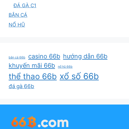
ĐÁ GÀ C1
BẮN CÁ
NỔ HŨ
casino 66b
hướng dẫn 66b
bắn cá 66b
khuyến mãi 66b
nổ hũ 66b
xổ số 66b
thể thao 66b
đá gà 66b