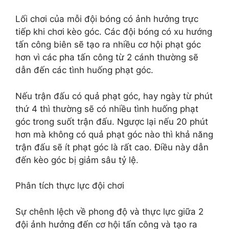
Lối chơi của mỗi đội bóng có ảnh hưởng trực
tiếp khi chơi kèo góc. Các đội bóng có xu hướng
tấn công biên sẽ tạo ra nhiều cơ hội phạt góc
hơn vì các pha tấn công từ 2 cánh thường sẽ
dẫn đến các tình huống phạt góc.
Nếu trận đấu có quả phạt góc, hay ngày từ phút
thứ 4 thì thường sẽ có nhiều tình huống phạt
góc trong suốt trận đấu. Ngược lại nếu 20 phút
hơn mà không có quả phạt góc nào thì khả năng
trận đấu sẽ ít phạt góc là rất cao. Điều này dẫn
đến kèo góc bị giảm sâu tỷ lệ.
Phân tích thực lực đội chơi
Sự chênh lệch về phong độ và thực lực giữa 2
đội ảnh hưởng đến cơ hội tấn công và tạo ra