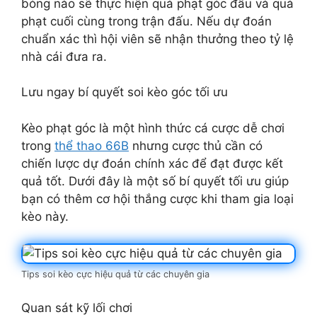
bóng nào sẽ thực hiện quả phạt góc đầu và quả
phạt cuối cùng trong trận đấu. Nếu dự đoán
chuẩn xác thì hội viên sẽ nhận thưởng theo tỷ lệ
nhà cái đưa ra.
Lưu ngay bí quyết soi kèo góc tối ưu
Kèo phạt góc là một hình thức cá cược dễ chơi
trong
thể thao 66B
nhưng cược thủ cần có
chiến lược dự đoán chính xác để đạt được kết
quả tốt. Dưới đây là một số bí quyết tối ưu giúp
bạn có thêm cơ hội thắng cược khi tham gia loại
kèo này.
Tips soi kèo cực hiệu quả từ các chuyên gia
Quan sát kỹ lối chơi