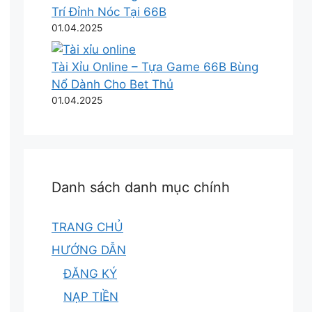
Trí Đỉnh Nóc Tại 66B
01.04.2025
Tài Xỉu Online – Tựa Game 66B Bùng
Nổ Dành Cho Bet Thủ
01.04.2025
Danh sách danh mục chính
TRANG CHỦ
HƯỚNG DẪN
ĐĂNG KÝ
NẠP TIỀN