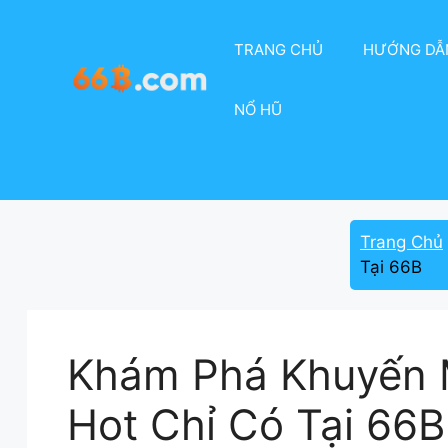
Chuyển
đến
TRANG CHỦ
HƯỚNG DẪ
nội
dung
NỔ HŨ
Trang Chủ
Tại 66B
Khám Phá Khuyến M
Hot Chỉ Có Tại 66B