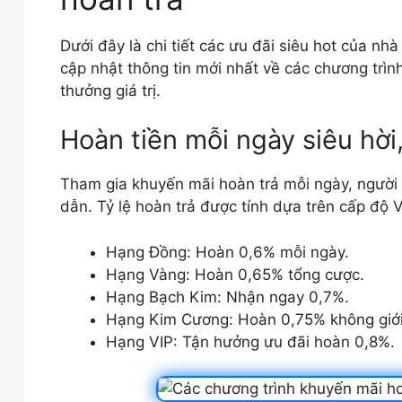
Dưới đây là chi tiết các ưu đãi siêu hot của nhà
cập nhật thông tin mới nhất về các chương trì
thưởng giá trị.
Hoàn tiền mỗi ngày siêu hời, 
Tham gia khuyến mãi hoàn trả mỗi ngày, người c
dẫn. Tỷ lệ hoàn trả được tính dựa trên cấp độ 
Hạng Đồng: Hoàn 0,6% mỗi ngày.
Hạng Vàng: Hoàn 0,65% tổng cược.
Hạng Bạch Kim: Nhận ngay 0,7%.
Hạng Kim Cương: Hoàn 0,75% không giới
Hạng VIP: Tận hưởng ưu đãi hoàn 0,8%.