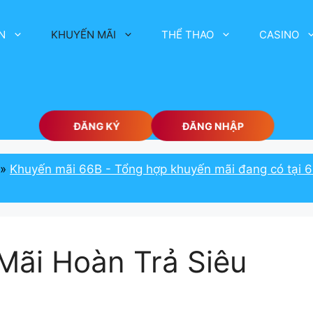
N
KHUYẾN MÃI
THỂ THAO
CASINO
ĐĂNG KÝ
ĐĂNG NHẬP
»
Khuyến mãi 66B - Tổng hợp khuyến mãi đang có tại 
ãi Hoàn Trả Siêu