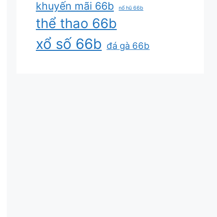
khuyến mãi 66b
nổ hũ 66b
thể thao 66b
xổ số 66b
đá gà 66b