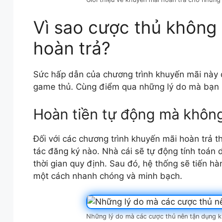
Vì sao cược thủ không
hoàn trả?
Sức hấp dẫn của chương trình khuyến mãi này 
game thủ. Cùng điểm qua những lý do mà bạn k
Hoàn tiền tự động mà khôn
Đối với các chương trình khuyến mãi hoàn trả th
tác đăng ký nào. Nhà cái sẽ tự động tính toán
thời gian quy định. Sau đó, hệ thống sẽ tiến h
một cách nhanh chóng và minh bạch.
Những lý do mà các cược thủ nên tận dụng k