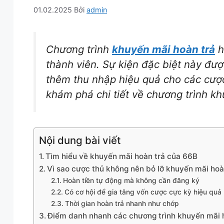
01.02.2025
Bởi
admin
Chương trình
khuyến mãi hoàn trả
h
thành viên. Sự kiện đặc biệt này đượ
thêm thu nhập hiệu quả cho các cược
khám phá chi tiết về chương trình k
Nội dung bài viết
Tìm hiểu về khuyến mãi hoàn trả của 66B
Vì sao cược thủ không nên bỏ lỡ khuyến mãi hoà
Hoàn tiền tự động mà không cần đăng ký
Có cơ hội để gia tăng vốn cược cực kỳ hiệu quả
Thời gian hoàn trả nhanh như chớp
Điểm danh nhanh các chương trình khuyến mãi 