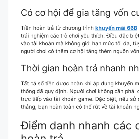
Có cơ hội để gia tăng vốn c
Tiền hoàn trả từ chương trình
khuyến mãi 66B
trải nghiệm các trò chơi yêu thích. Điều đặc b
vào tài khoản mà không giới hạn mức tối đa, tù
người chơi có thêm cơ hội tăng thêm nguồn vốn v
Thời gian hoàn trả nhanh n
Tất cả số tiền được hoàn khi áp dụng khuyến m
thống đã quy định. Người chơi không cần phải c
trực tiếp vào tài khoản game. Đặc biệt, nếu sử
thắng, bạn hoàn toàn có thể rút về tài khoản 
Điểm danh nhanh các c
hoàn trả