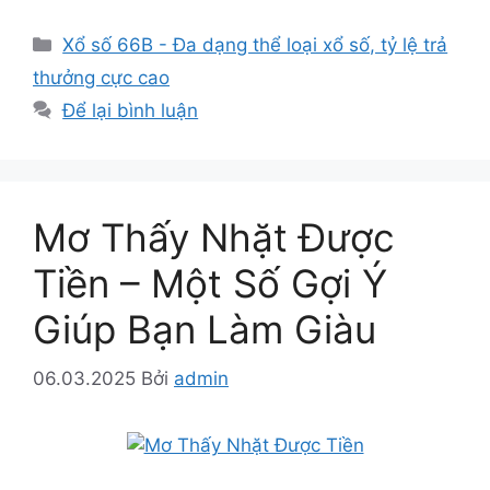
Danh
Xổ số 66B - Đa dạng thể loại xổ số, tỷ lệ trả
mục
thưởng cực cao
Để lại bình luận
Mơ Thấy Nhặt Được
Tiền – Một Số Gợi Ý
Giúp Bạn Làm Giàu
06.03.2025
Bởi
admin