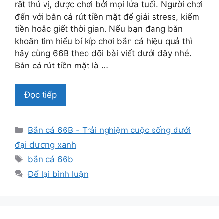
rất thú vị, được chơi bởi mọi lứa tuổi. Người chơi
đến với bắn cá rút tiền mặt để giải stress, kiếm
tiền hoặc giết thời gian. Nếu bạn đang băn
khoăn tìm hiểu bí kíp chơi bắn cá hiệu quả thì
hãy cùng 66B theo dõi bài viết dưới đây nhé.
Bắn cá rút tiền mặt là …
Đọc tiếp
Danh
Bắn cá 66B - Trải nghiệm cuộc sống dưới
mục
đại dương xanh
Thẻ
bắn cá 66b
Để lại bình luận