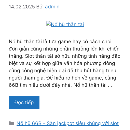
14.02.2025
Bởi
admin
Nổ hũ thần tài là tựa game hay có cách chơi
đơn giản cùng những phần thưởng lớn khi chiến
thắng. Slot thần tài sở hữu những tính năng đặc
biệt và sự kết hợp giữa văn hóa phương đông
cùng công nghệ hiện đại đã thu hút hàng triệu
người tham gia. Để hiểu rõ hơn về game, cùng
66B tìm hiểu dưới đây nhé. Nổ hũ thần tài …
Đọc tiếp
Danh
Nổ hũ 66B - Săn jackpot siêu khủng với slot
mục