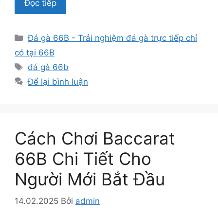
Đọc tiếp
Danh
Đá gà 66B - Trải nghiệm đá gà trực tiếp chỉ
mục
có tại 66B
Thẻ
đá gà 66b
Để lại bình luận
Cách Chơi Baccarat
66B Chi Tiết Cho
Người Mới Bắt Đầu
14.02.2025
Bởi
admin