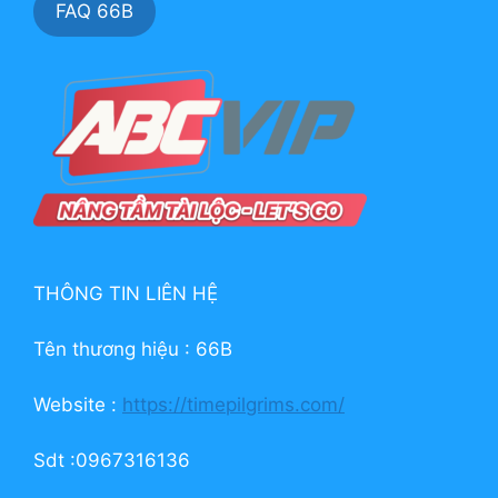
FAQ 66B
THÔNG TIN LIÊN HỆ
Tên thương hiệu : 66B
Website :
https://timepilgrims.com/
Sdt :0967316136