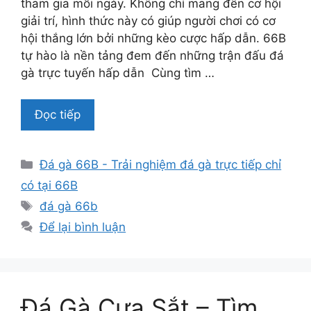
tham gia mỗi ngày. Không chỉ mang đến cơ hội
giải trí, hình thức này có giúp người chơi có cơ
hội thắng lớn bởi những kèo cược hấp dẫn. 66B
tự hào là nền tảng đem đến những trận đấu đá
gà trực tuyến hấp dẫn Cùng tìm …
Đọc tiếp
Danh
Đá gà 66B - Trải nghiệm đá gà trực tiếp chỉ
mục
có tại 66B
Thẻ
đá gà 66b
Để lại bình luận
Đá Gà Cựa Sắt – Tìm