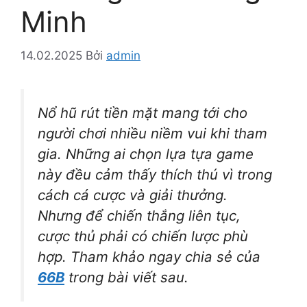
Minh
14.02.2025
Bởi
admin
Nổ hũ rút tiền mặt mang tới cho
người chơi nhiều niềm vui khi tham
gia. Những ai chọn lựa tựa game
này đều cảm thấy thích thú vì trong
cách cá cược và giải thưởng.
Nhưng để chiến thắng liên tục,
cược thủ phải có chiến lược phù
hợp. Tham khảo ngay chia sẻ của
66B
trong bài viết sau.