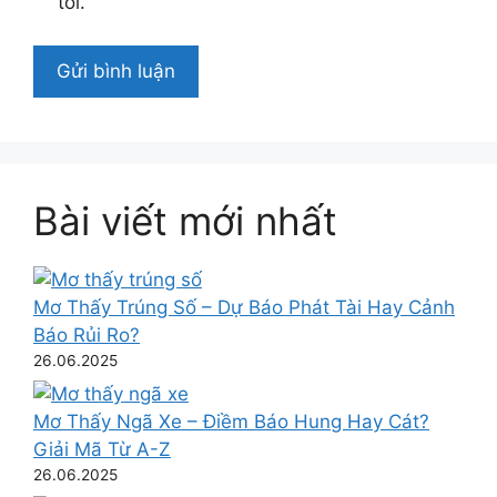
tôi.
Bài viết mới nhất
Mơ Thấy Trúng Số – Dự Báo Phát Tài Hay Cảnh
Báo Rủi Ro?
26.06.2025
Mơ Thấy Ngã Xe – Điềm Báo Hung Hay Cát?
Giải Mã Từ A-Z
26.06.2025