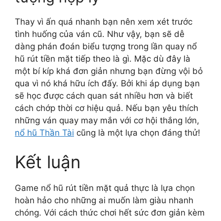
Thay vì ấn quá nhanh bạn nên xem xét trước
tình huống của ván cũ. Như vậy, bạn sẽ dễ
dàng phán đoán biểu tượng trong lần quay nổ
hũ rút tiền mặt tiếp theo là gì. Mặc dù đây là
một bí kíp khá đơn giản nhưng bạn đừng vội bỏ
qua vì nó khá hữu ích đấy. Bởi khi áp dụng bạn
sẽ học được cách quan sát nhiều hơn và biết
cách chớp thời cơ hiệu quả. Nếu bạn yêu thích
những ván quay may mắn với cơ hội thắng lớn,
nổ hũ Thần Tài
cũng là một lựa chọn đáng thử!
Kết luận
Game nổ hũ rút tiền mặt quả thực là lựa chọn
hoàn hảo cho những ai muốn làm giàu nhanh
chóng. Với cách thức chơi hết sức đơn giản kèm