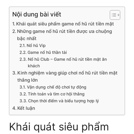
Nội dung bài viết
Khái quát siêu phẩm game nổ hũ rút tiền mặt
Những game nổ hũ rút tiền được ưa chuộng
bậc nhất
Nổ hũ Vip
Game nổ hũ thần tài
Nổ hũ Club – Game nổ hũ rút tiền mặt ăn
khách
Kinh nghiệm vàng giúp chơi nổ hũ rút tiền mặt
thắng lớn
Vận dụng chế độ chơi tự động
Tính toán và tìm cơ hội thắng
Chọn thời điểm và biểu tượng hợp lý
Kết luận
Khái quát siêu phẩm