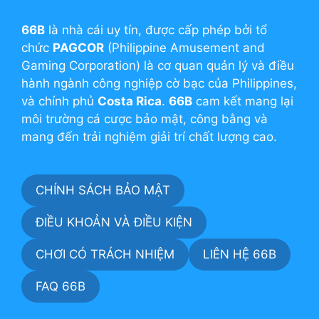
66B
là nhà cái uy tín, được cấp phép bởi tổ
chức
PAGCOR
(Philippine Amusement and
Gaming Corporation) là cơ quan quản lý và điều
hành ngành công nghiệp cờ bạc của Philippines,
và chính phủ
Costa Rica
.
66B
cam kết mang lại
môi trường cá cược bảo mật, công bằng và
mang đến trải nghiệm giải trí chất lượng cao.
CHÍNH SÁCH BẢO MẬT
ĐIỀU KHOẢN VÀ ĐIỀU KIỆN
CHƠI CÓ TRÁCH NHIỆM
LIÊN HỆ 66B
FAQ 66B