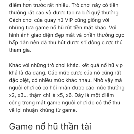
điểm hơn trước rất nhiều. Trò chơi này có tiền
thưởng rất cao và được tạo ra bởi quỹ thưởng.
Cách chơi của quay hũ VIP cũng giống với
những tựa game nổ hũ rút tiền mặt khác. Với
hình ảnh giao diện đẹp mắt và phần thưởng cực
hấp dẫn nên đã thu hút được số đông cược thủ
tham gia.
Khác với những trò chơi khác, kết quả nổ hũ vip
khá là đa dạng. Các mức cược của nó cũng rất
đặc biệt, có nhiều mức khác nhau. Nhờ vậy mà
người chơi có cơ hội nhận được các mức thưởng
x2, x3… thậm chí là x5, x6. Đây là một điểm
cộng trong mắt game người chơi do có thể thu
về lợi nhuận khủng từ game.
Game nổ hũ thần tài