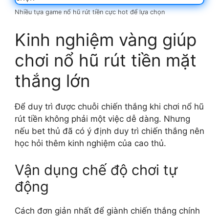
Nhiều tựa game nổ hũ rút tiền cực hot để lựa chọn
Kinh nghiệm vàng giúp
chơi nổ hũ rút tiền mặt
thắng lớn
Để duy trì được chuỗi chiến thắng khi chơi nổ hũ
rút tiền không phải một việc dễ dàng. Nhưng
nếu bet thủ đã có ý định duy trì chiến thắng nên
học hỏi thêm kinh nghiệm của cao thủ.
Vận dụng chế độ chơi tự
động
Cách đơn giản nhất để giành chiến thắng chính