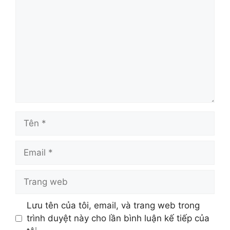
luận
Tên
Email
Trang
web
Lưu tên của tôi, email, và trang web trong
trình duyệt này cho lần bình luận kế tiếp của